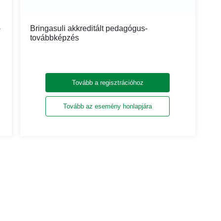
-
Bringasuli akkreditált pedagógus-
továbbképzés
Tovább a regisztrációhoz
Tovább az esemény honlapjára