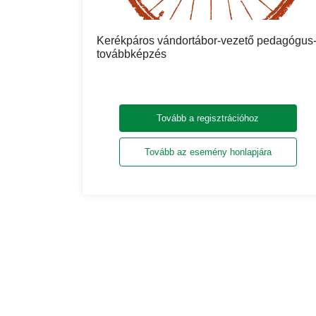
Kerékpáros vándortábor-vezető pedagógus
továbbképzés
Tovább a regisztrációhoz
Tovább az esemény honlapjára